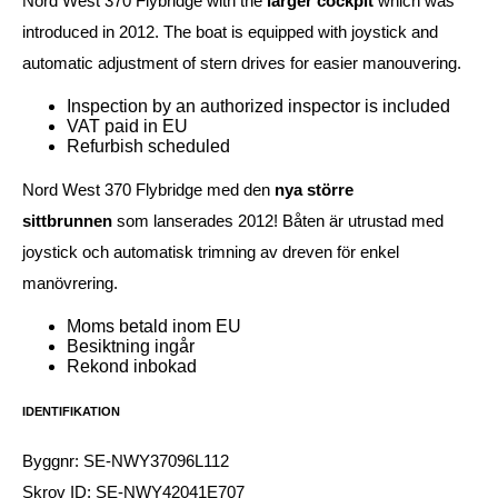
Nord West 370 Flybridge with the
larger cockpit
which was
introduced in 2012. The boat is equipped with joystick and
automatic adjustment of stern drives for easier manouvering.
Inspection by an authorized inspector is included
VAT paid in EU
Refurbish scheduled
Nord West 370 Flybridge med den
nya större
sittbrunnen
som lanserades 2012! Båten är utrustad med
joystick och automatisk trimning av dreven för enkel
manövrering.
Moms betald inom EU
Besiktning ingår
Rekond inbokad
IDENTIFIKATION
Byggnr: SE-NWY37096L112
Skrov ID: SE-NWY42041E707