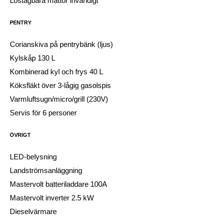
Löstagbara mattor invändigt
PENTRY
Corianskiva på pentrybänk (ljus)
Kylskåp 130 L
Kombinerad kyl och frys 40 L
Köksfläkt över 3-lågig gasolspis
Varmluftsugn/micro/grill (230V)
Servis för 6 personer
ÖVRIGT
LED-belysning
Landströmsanläggning
Mastervolt batteriladdare 100A
Mastervolt inverter 2.5 kW
Dieselvärmare