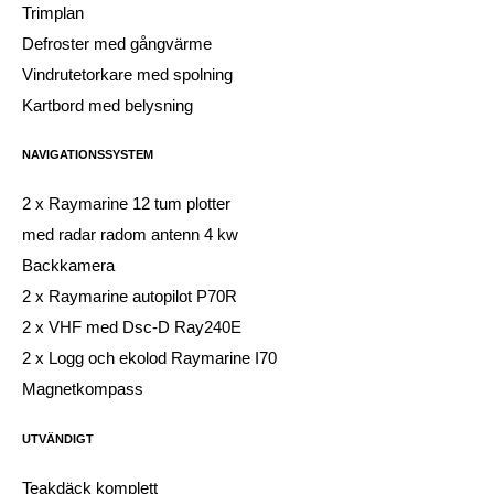
Trimplan
Defroster med gångvärme
Vindrutetorkare med spolning
Kartbord med belysning
NAVIGATIONSSYSTEM
2 x Raymarine 12 tum plotter
med radar radom antenn 4 kw
Backkamera
2 x Raymarine autopilot P70R
2 x VHF med Dsc-D Ray240E
2 x Logg och ekolod Raymarine I70
Magnetkompass
UTVÄNDIGT
Teakdäck komplett