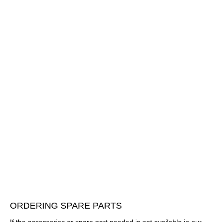
ORDERING SPARE PARTS
If the accessories or spare part needed is not available in our