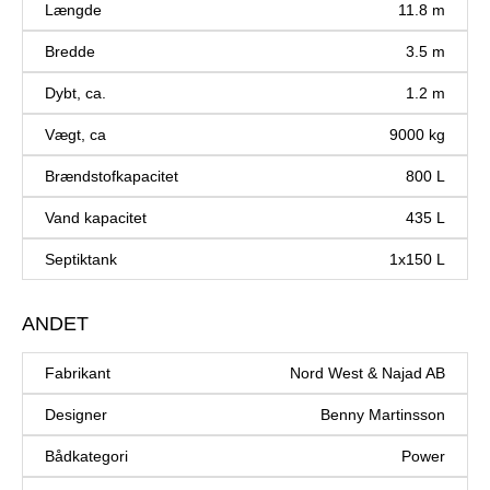
Længde
11.8 m
Bredde
3.5 m
Dybt, ca.
1.2 m
Vægt, ca
9000 kg
Brændstofkapacitet
800 L
Vand kapacitet
435 L
Septiktank
1x150 L
ANDET
Fabrikant
Nord West & Najad AB
Designer
Benny Martinsson
Bådkategori
Power