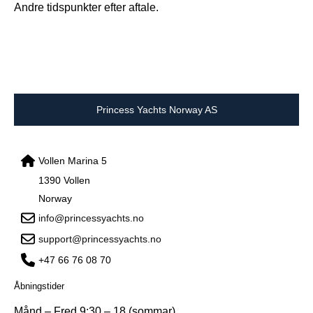
Andre tidspunkter efter aftale.
Princess Yachts Norway AS
Vollen Marina 5
1390 Vollen
Norway
info@princessyachts.no
support@princessyachts.no
+47 66 76 08 70
Åbningstider
Månd – Fred 9:30 – 18 (sommar)