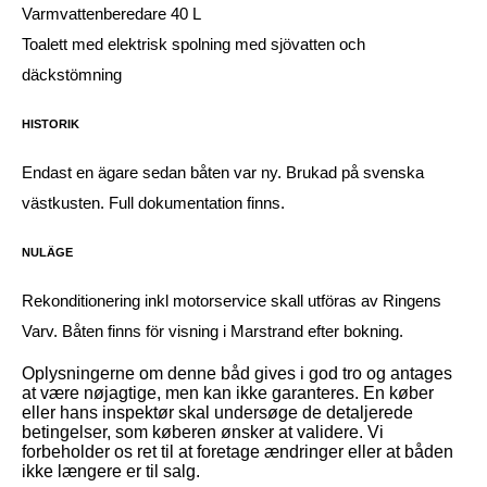
Varmvattenberedare 40 L
Toalett med elektrisk spolning med sjövatten och
däckstömning
HISTORIK
Endast en ägare sedan båten var ny. Brukad på svenska
västkusten. Full dokumentation finns.
NULÄGE
Rekonditionering inkl motorservice skall utföras av Ringens
Varv. Båten finns för visning i Marstrand efter bokning.
Oplysningerne om denne båd gives i god tro og antages
at være nøjagtige, men kan ikke garanteres. En køber
eller hans inspektør skal undersøge de detaljerede
betingelser, som køberen ønsker at validere. Vi
forbeholder os ret til at foretage ændringer eller at båden
ikke længere er til salg.