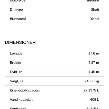
Motortype
Inboard
Drifttype
Shaft
Brændstof
Diesel
DIMENSIONER
Længde
17.6 m
Bredde
4.87 m
Dybt, ca.
1.46 m
Vægt, ca
24600 kg
Brændstofkapacitet
2x 1375 L
Vand kapacitet
608 L
Septiktank
1x315 L