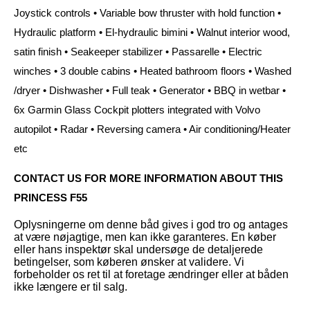
Joystick controls • Variable bow thruster with hold function •
Hydraulic platform • El-hydraulic bimini • Walnut interior wood,
satin finish • Seakeeper stabilizer • Passarelle • Electric
winches • 3 double cabins • Heated bathroom floors • Washed
/dryer • Dishwasher • Full teak • Generator • BBQ in wetbar •
6x Garmin Glass Cockpit plotters integrated with Volvo
autopilot • Radar • Reversing camera • Air conditioning/Heater
etc
CONTACT US FOR MORE INFORMATION ABOUT THIS
PRINCESS F55
Oplysningerne om denne båd gives i god tro og antages
at være nøjagtige, men kan ikke garanteres. En køber
eller hans inspektør skal undersøge de detaljerede
betingelser, som køberen ønsker at validere. Vi
forbeholder os ret til at foretage ændringer eller at båden
ikke længere er til salg.