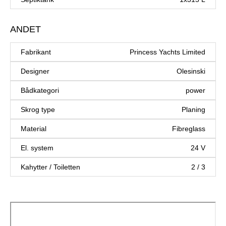
ANDET
Fabrikant
Princess Yachts Limited
Designer
Olesinski
Bådkategori
power
Skrog type
Planing
Material
Fibreglass
El. system
24 V
Kahytter / Toiletten
2 / 3