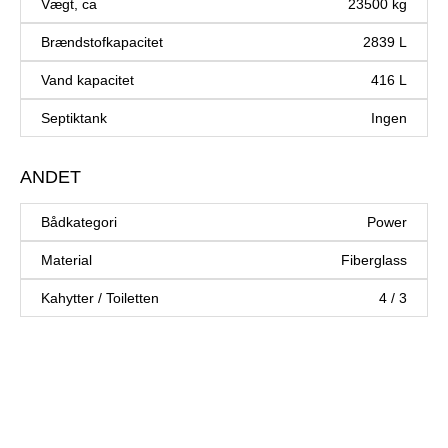
Vægt, ca
23500 kg
Brændstofkapacitet
2839 L
Vand kapacitet
416 L
Septiktank
Ingen
ANDET
Bådkategori
Power
Material
Fiberglass
Kahytter / Toiletten
4 / 3