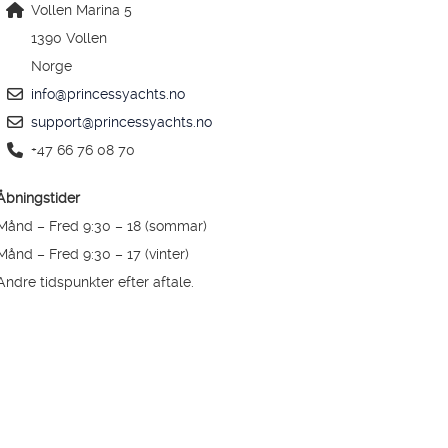
Vollen Marina 5
1390 Vollen
Norge
info@princessyachts.no
support@princessyachts.no
+47 66 76 08 70
Åbningstider
Månd – Fred 9:30 – 18 (sommar)
Månd – Fred 9:30 – 17 (vinter)
Andre tidspunkter efter aftale.