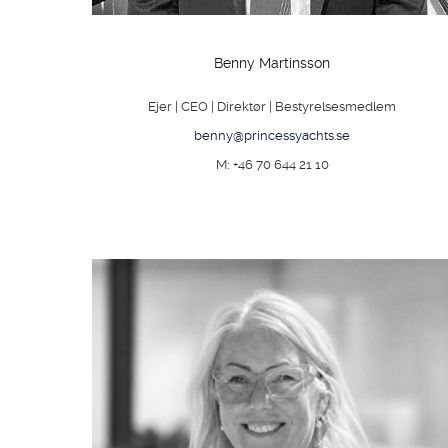
Benny Martinsson
Ejer | CEO | Direktør | Bestyrelsesmedlem
benny@princessyachts.se
M: +46 70 644 21 10