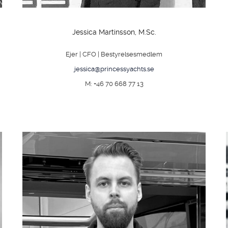
Jessica Martinsson, M.Sc.
Ejer | CFO | Bestyrelsesmedlem
jessica@princessyachts.se
M: +46 70 668 77 13