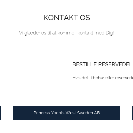
KONTAKT OS
Vi glæder os til at komme i kontakt med Dig!
OM
BÅDE
BESTILLE RESERVEDEL
MARINER
Hvis det tilbehør eller reserve
TJENESTER
NYHEDER
Princess Yachts West Sweden AB
EVENT
DESIGN STUDIO