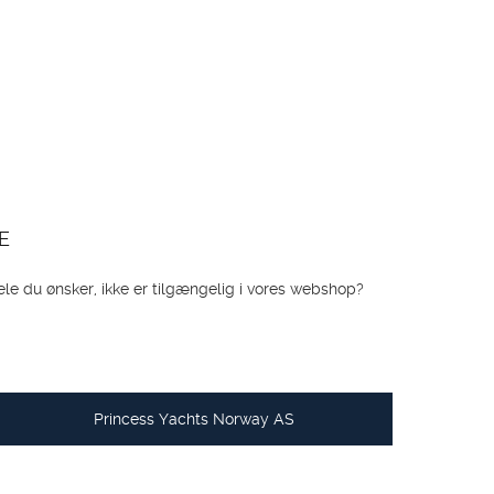
E
dele du ønsker, ikke er tilgængelig i vores webshop?
Princess Yachts Norway AS