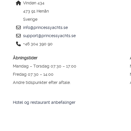
Vindøn 434
TIL SALG
473 91 Henån
Sverige
SHOP
info@princessyachts.se
support@princessyachts.se
KONTAKT
+46 304 390 90
Åbningstider
Mandag – Torsdag 07:30 – 17:00
Fredag 07:30 – 14:00
Andre tidspunkter efter aftale.
Hotel og restaurant anbefalinger