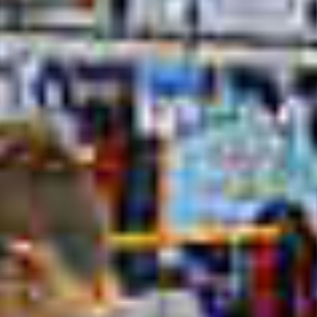
OM
BÅDE