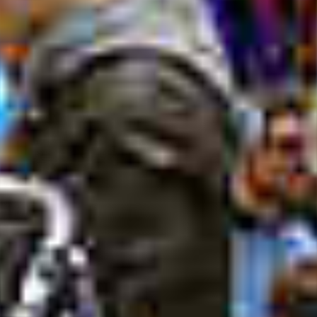
MARINER
TJENESTER
NYHEDER
EVENT
DESIGN STUDIO
TIL SALG
SHOP
KONTAKT