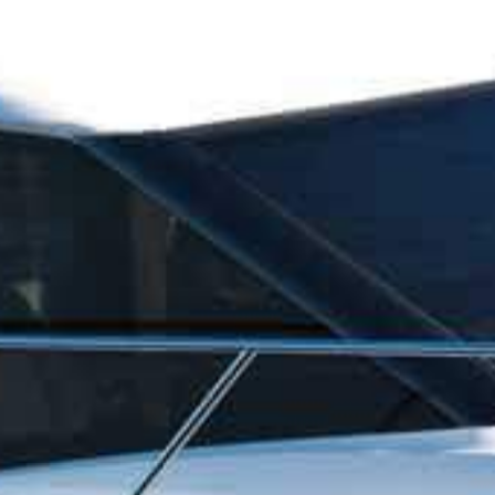
OM
BÅDE
MARINER
TJENESTER
NYHEDER
EVENT
DESIGN STUDIO