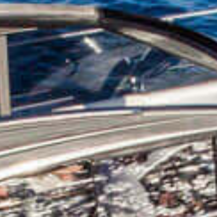
OM
BÅDE
MARINER
TJENESTER
NYHEDER
EVENT
DESIGN STUDIO