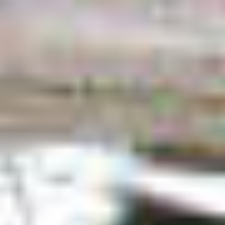
OM
BÅDE
MARINER
TJENESTER
NYHEDER
EVENT