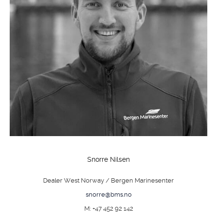
Snorre Nilsen
Dealer West Norway / Bergen Marinesenter
snorre@bms.no
M: +47 452 92 142