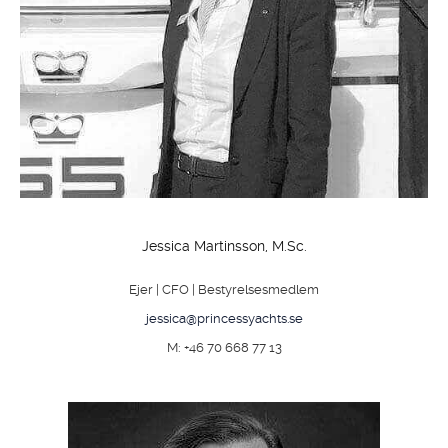
Jessica Martinsson, M.Sc.
Ejer | CFO | Bestyrelsesmedlem
jessica@princessyachts.se
M: +46 70 668 77 13