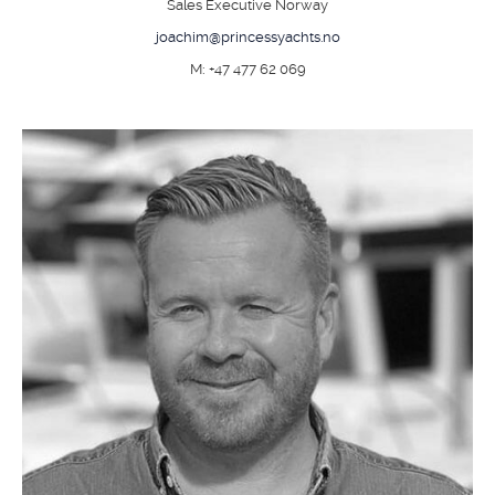
Sales Executive Norway
joachim@princessyachts.no
M: +47 477 62 069