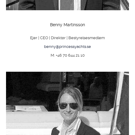
Benny Martinsson
Ejer | CEO | Direktør | Bestyrelsesmedlem
benny@princessyachts.se
M: +46 70 644 21 10