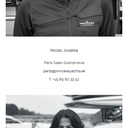
OM
BÅDE
Niclas Juvakka
MARINER
Parts Sales Scandinavia
TJENESTER
parts@princessyachts.se
NYHEDER
T: +45 89 80 39 52
EVENT
DESIGN STUDIO
TIL SALG