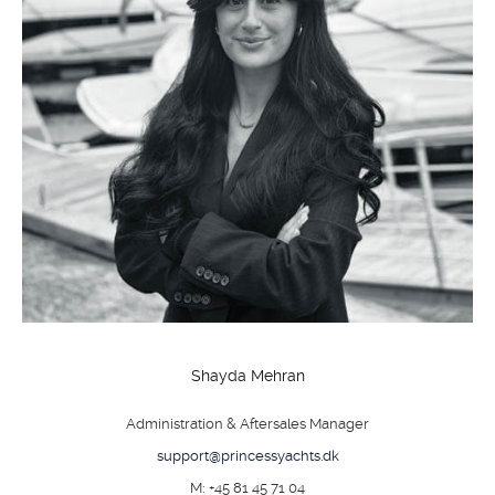
SHOP
KONTAKT
Shayda Mehran
Administration & Aftersales Manager
support@princessyachts.dk
M: +45 81 45 71 04