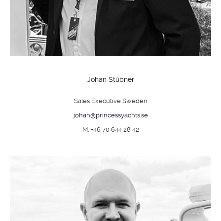
Johan Stübner
Sales Executive Sweden
johan@princessyachts.se
M: +46 70 644 28 42